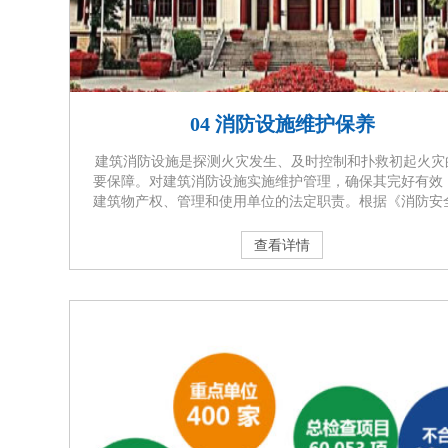
04 消防设施维护保养
建筑消防设施是探测火灾发生、及时控制和扑救初起火灾
要保障。对建筑消防设施实施维护管理，确保其完好有效
建筑物产权、管理和使用单位的法定职责。根据《消防安
任制实施办法》的规定，设有自动消防设施的单位，应当
消防技术服务机构每月对消防设施进行维护保养，并保留
查看详情
保养记录。通过委托专业的消防技术服务机构对建筑消防 
定期进行维护保养，及时发现和排除隐患，保 证消防设施
有效，在火灾发生时发挥应有的作 用，减少或避免···