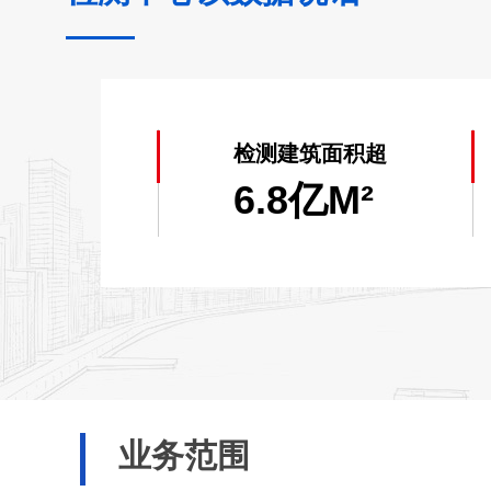
连续两年获得广东省人民政府
2020）；
2012年至今连续获得《高
检测建筑面积超
6.8亿M²
参编4项消防技术标准；
全国第一家应用创新大数据
天河区消防安全评估成果，
运用自主发明消防智能检测
业务范围