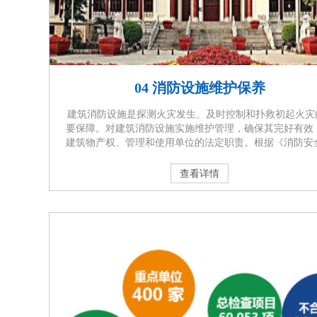
04 消防设施维护保养
建筑消防设施是探测火灾发生、及时控制和扑救初起火灾
要保障。对建筑消防设施实施维护管理，确保其完好有效
建筑物产权、管理和使用单位的法定职责。根据《消防安
任制实施办法》的规定，设有自动消防设施的单位，应当
消防技术服务机构每月对消防设施进行维护保养，并保留
查看详情
保养记录。通过委托专业的消防技术服务机构对建筑消防 
定期进行维护保养，及时发现和排除隐患，保 证消防设施
有效，在火灾发生时发挥应有的作 用，减少或避免···