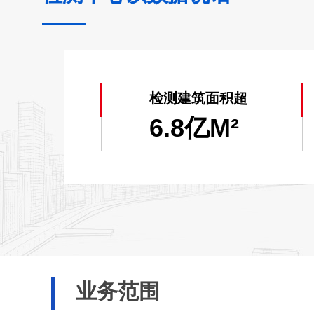
连续两年获得广东省人民政府
2020）；
2012年至今连续获得《高
检测建筑面积超
6.8亿M²
参编4项消防技术标准；
全国第一家应用创新大数据
天河区消防安全评估成果，
运用自主发明消防智能检测
业务范围