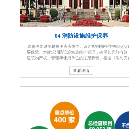
04 消防设施维护保养
建筑消防设施是探测火灾发生、及时控制和扑救初起火灾
要保障。对建筑消防设施实施维护管理，确保其完好有效
建筑物产权、管理和使用单位的法定职责。根据《消防安
任制实施办法》的规定，设有自动消防设施的单位，应当
消防技术服务机构每月对消防设施进行维护保养，并保留
查看详情
保养记录。通过委托专业的消防技术服务机构对建筑消防 
定期进行维护保养，及时发现和排除隐患，保 证消防设施
有效，在火灾发生时发挥应有的作 用，减少或避免···