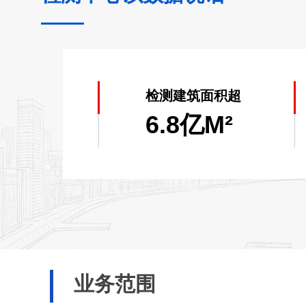
连续两年获得广东省人民政府
2020）；
2012年至今连续获得《高
检测建筑面积超
6.8亿M²
参编4项消防技术标准；
全国第一家应用创新大数据
天河区消防安全评估成果，
运用自主发明消防智能检测
业务范围